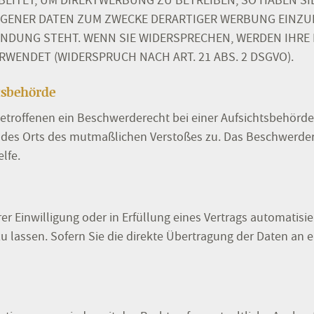
ITET, UM DIREKTWERBUNG ZU BETREIBEN, SO HABEN SIE
ENER DATEN ZUM ZWECKE DERARTIGER WERBUNG EINZULEG
BINDUNG STEHT. WENN SIE WIDERSPRECHEN, WERDEN IH
WENDET (WIDERSPRUCH NACH ART. 21 ABS. 2 DSGVO).
s­behörde
etroffenen ein Beschwerderecht bei einer Aufsichtsbehörde,
r des Orts des mutmaßlichen Verstoßes zu. Das Beschwerde
lfe.
er Einwilligung oder in Erfüllung eines Vertrags automatisie
lassen. Sofern Sie die direkte Übertragung der Daten an e